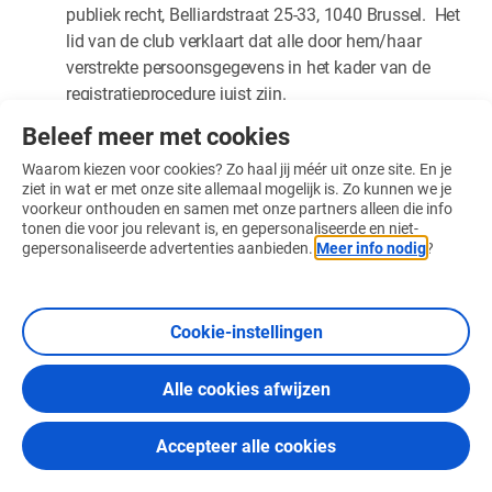
publiek recht, Belliardstraat 25-33, 1040 Brussel. Het
lid van de club verklaart dat alle door hem/haar
verstrekte persoonsgegevens in het kader van de
registratieprocedure juist zijn.
Het lid verklaart geen identiteitsgegevens te hebben
Beleef meer met cookies
uitgevonden, geleend, misbruikt of nagemaakt om
Waarom kiezen voor cookies? Zo haal jij méér uit onze site. En je
geregistreerd te kunnen worden.
ziet in wat er met onze site allemaal mogelijk is. Zo kunnen we je
voorkeur onthouden en samen met onze partners alleen die info
Het lid zal na de registratie meteen elke wijziging in
tonen die voor jou relevant is, en gepersonaliseerde en niet-
zijn/haar persoonsgegevens melden.
gepersonaliseerde advertenties aanbieden.
Meer info nodig
?
Het lid stemt ermee in dat zijn/haar
persoonsgegevens kunnen worden gecontroleerd
door de Nationale Loterij of door elke derde die voor
Cookie-instellingen
haar optreedt. De houder van een
speelrekening verklaart dat zodanige controle geen
Alle cookies afwijzen
inbreuk maakt op zijn/haar persoonlijke
levenssfeer. Elke vermeende poging tot
Accepteer alle cookies
identiteitsfraude kan aanleiding geven tot het
indienen van een klacht door de Nationale Loterij bij