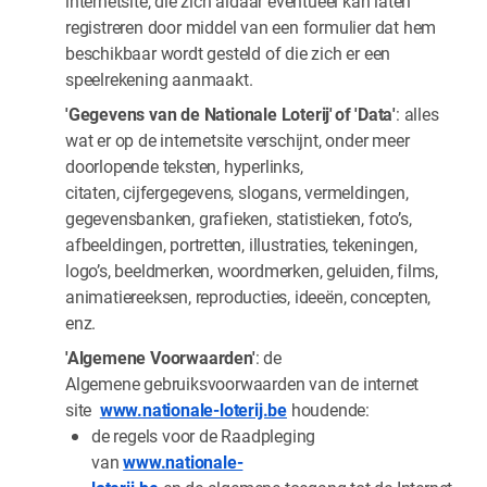
internetsite, die zich aldaar eventueel kan laten
registreren door middel van een formulier dat hem
beschikbaar wordt gesteld of die zich er een
speelrekening aanmaakt.
'Gegevens van de Nationale Loterij' of 'Data'
: alles
wat er op de internetsite verschijnt, onder meer
doorlopende teksten, hyperlinks,
citaten, cijfergegevens, slogans, vermeldingen,
gegevensbanken, grafieken, statistieken, foto’s,
afbeeldingen, portretten, illustraties, tekeningen,
logo’s, beeldmerken, woordmerken, geluiden, films,
animatiereeksen, reproducties, ideeën, concepten,
enz.
'Algemene Voorwaarden'
: de
Algemene gebruiksvoorwaarden van de internet
site
www.nationale-loterij.be
houdende:
de regels voor de Raadpleging
van
www.nationale-