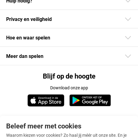
Hulp nodig?
Privacy en veiligheid
Hoe en waar spelen
Meer dan spelen
Blijf op de hoogte
Download onze app
Vind ons ook op
Beleef meer met cookies
Waarom kiezen voor cookies? Zo haal jij méér uit onze site. En je