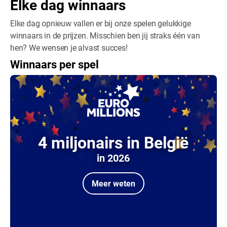
Elke dag winnaars
Elke dag opnieuw vallen er bij onze spelen gelukkige
winnaars in de prijzen. Misschien ben jij straks één van
hen? We wensen je alvast succes!
Winnaars per spel
4 miljonairs in België
in 2026
Meer weten