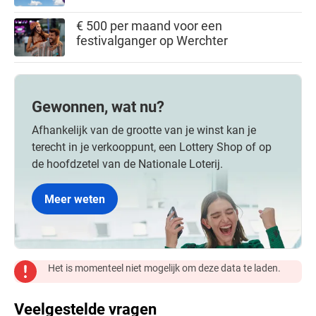
€ 500 per maand voor een
festivalganger op Werchter
Gewonnen, wat nu?
Afhankelijk van de grootte van je winst kan je
terecht in je verkooppunt, een Lottery Shop of op
de hoofdzetel van de Nationale Loterij.
Meer weten
Het is momenteel niet mogelijk om deze data te laden.
Veelgestelde vragen