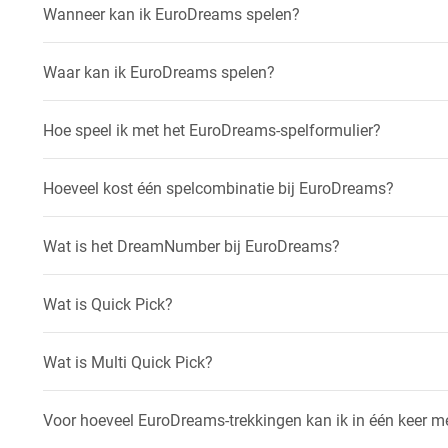
Wanneer kan ik EuroDreams spelen?
Waar kan ik EuroDreams spelen?
Hoe speel ik met het EuroDreams-spelformulier?
Hoeveel kost één spelcombinatie bij EuroDreams?
Wat is het DreamNumber bij EuroDreams?
Wat is Quick Pick?
Wat is Multi Quick Pick?
Voor hoeveel EuroDreams-trekkingen kan ik in één keer 