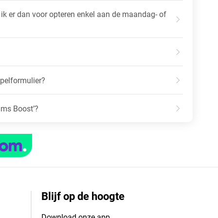
n ik er dan voor opteren enkel aan de maandag- of
spelformulier?
ams Boost’?
Blijf op de hoogte
Download onze app