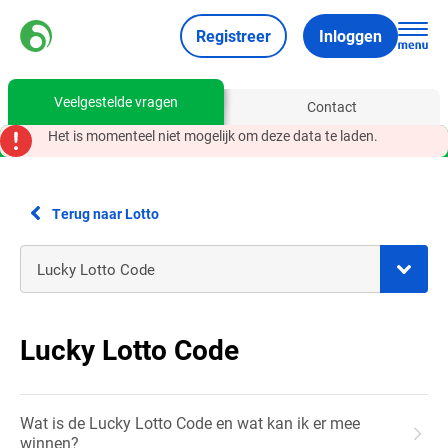
Registreer
Inloggen
Veelgestelde vragen
Contact
Het is momenteel niet mogelijk om deze data te laden.
Terug naar Lotto
Lucky Lotto Code
Wat is de Lucky Lotto Code en wat kan ik er mee
winnen?