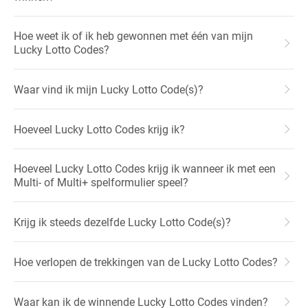
Hoe weet ik of ik heb gewonnen met één van mijn
Lucky Lotto Codes?
Waar vind ik mijn Lucky Lotto Code(s)?
Hoeveel Lucky Lotto Codes krijg ik?
Hoeveel Lucky Lotto Codes krijg ik wanneer ik met een
Multi- of Multi+ spelformulier speel?
Krijg ik steeds dezelfde Lucky Lotto Code(s)?
Hoe verlopen de trekkingen van de Lucky Lotto Codes?
Waar kan ik de winnende Lucky Lotto Codes vinden?