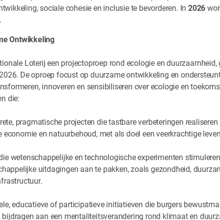
wikkeling, sociale cohesie en inclusie te bevorderen. In
2026
word
.
me Ontwikkeling
ationale Loterij een projectoproep rond ecologie en duurzaamheid,
n 2026. De oproep focust op duurzame ontwikkeling en ondersteunt
nsformeren, innoveren en sensibiliseren over ecologie en toekom
n die:
ete, pragmatische projecten die tastbare verbeteringen realiseren
re economie en natuurbehoud, met als doel een veerkrachtige levens
die wetenschappelijke en technologische experimenten stimulere
appelijke uitdagingen aan te pakken, zoals gezondheid, duurzame
frastructuur.
ele, educatieve of participatieve initiatieven die burgers bewus
 bijdragen aan een mentaliteitsverandering rond klimaat en duur