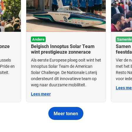
Andere
Samenle
 onze
Belgisch Innoptus Solar Team
Samen a
wint prestigieuze zonnerace
feestd
russels
Als eerste Europese ploeg ooit wint het
Vier de n
 Pride en
Innoptus Solar Team de American
met het 
iteit.
Solar Challenge. De Nationale Loterij
Resto Nat
ondersteunt dit innovatieve team op
voor ied
weg naar duurzame mobiliteit.
Lees me
Lees meer
Meer tonen