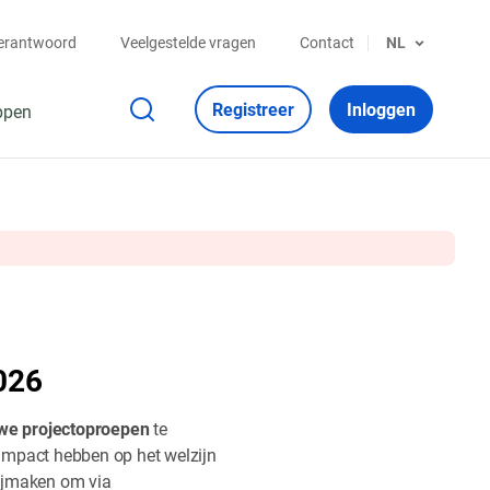
verantwoord
Veelgestelde vragen
Contact
NL
Registreer
Inloggen
ppen
2026
uwe projectoproepen
te
 impact hebben op het welzijn
rijmaken om via