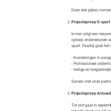
Deze drie pijlers vorm
Projectoproep G-sport
In mei volgt een nieuwe
oproep ondersteunen we
sport. Daarbij gaat he
- Investeringen in aang
- Professioneel onderh
- Veilige en toegankeli
Samen met onze partner
Projectoproep Armoede
Tot slot gaat in septem
totaalbudget van 2,5 mi