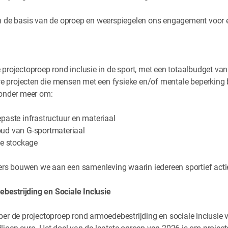
en de basis van de oproep en weerspiegelen ons engagement voor 
 projectoproep rond inclusie in de sport, met een totaalbudget van
 projecten die mensen met een fysieke en/of mentale beperking 
t onder meer om:
epaste infrastructuur en materiaal
oud van G-sportmateriaal
jke stockage
s bouwen we aan een samenleving waarin iedereen sportief actie
bestrijding en Sociale Inclusie
ber de projectoproep rond armoedebestrijding en sociale inclusie v
ljoen euro. Het doel van de laatste oproep van 2026 is om projecte