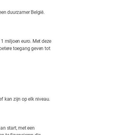
een duurzamer België.
 1 miljoen euro. Met deze
betere toegang geven tot
f kan zijn op elk niveau.
an start, met een
n te financieren die