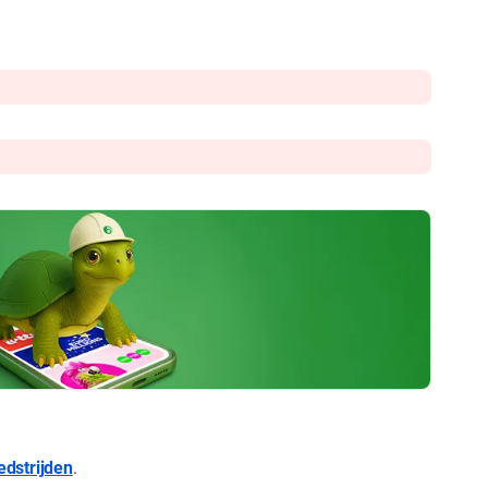
edstrijden
.