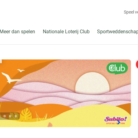
Speel 
Meer dan spelen
Nationale Loterij Club
Sportweddenscha