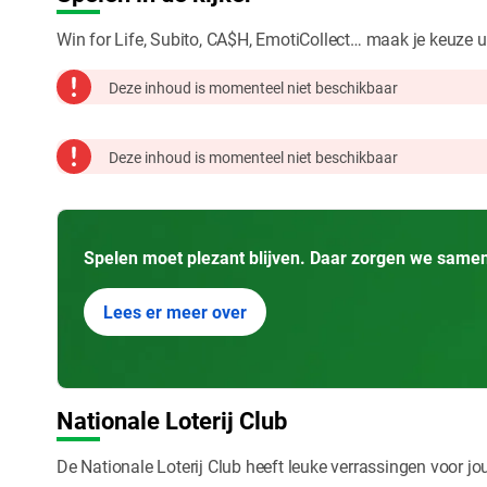
Win for Life, Subito, CA$H, EmotiCollect… maak je keuze ui
Deze inhoud is momenteel niet beschikbaar
Deze inhoud is momenteel niet beschikbaar
Spelen moet plezant blijven. Daar zorgen we samen
Lees er meer over
Nationale Loterij Club
De Nationale Loterij Club heeft leuke verrassingen voor jou: