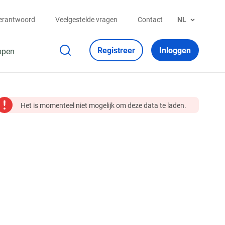
verantwoord
Veelgestelde vragen
Contact
NL
Registreer
Inloggen
ppen
Het is momenteel niet mogelijk om deze data te laden.