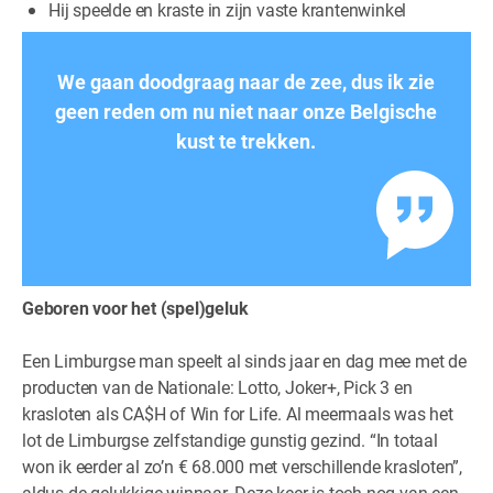
Hij speelde en kraste in zijn vaste krantenwinkel
We gaan doodgraag naar de zee, dus ik zie
geen reden om nu niet naar onze Belgische
kust te trekken.
Geboren voor het (spel)geluk
Een Limburgse man speelt al sinds jaar en dag mee met de
producten van de Nationale: Lotto, Joker+, Pick 3 en
krasloten als CA$H of Win for Life. Al meermaals was het
lot de Limburgse zelfstandige gunstig gezind. “In totaal
won ik eerder al zo’n € 68.000 met verschillende krasloten”,
aldus de gelukkige winnaar. Deze keer is toch nog van een