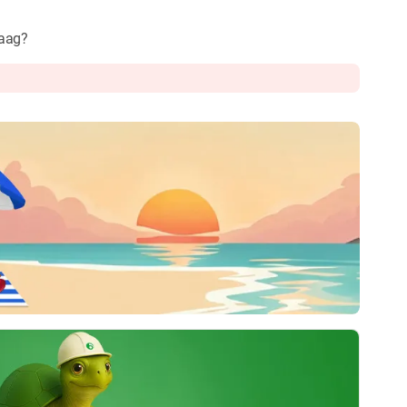
daag?