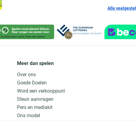
Alle veelgeste
Meer dan spelen
Over ons
Goede Doelen
Word een verkooppunt
Steun aanvragen
Pers en mediakit
Ons model
Jobs