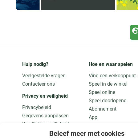
Hulp nodig?
Hoe en waar spelen
Veelgestelde vragen
Vind een verkooppunt
Contacteer ons
Speel in de winkel
Speel online
Privacy en veiligheid
Speel doorlopend
Privacybeleid
Abonnement
Gegevens aanpassen
App
Kwaliteit en veiligheid
Speel verantwoord
Beleef meer met cookies