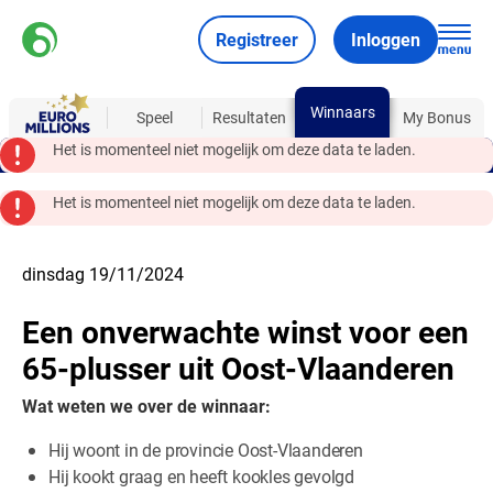
Registreer
Inloggen
Winnaars
Over
Speel
Resultaten
My Bonus
Het is momenteel niet mogelijk om deze data te laden.
Het is momenteel niet mogelijk om deze data te laden.
dinsdag 19/11/2024
Een onverwachte winst voor een
65-plusser uit Oost-Vlaanderen
Wat weten we over de winnaar:
Hij woont in de provincie Oost-Vlaanderen
Hij kookt graag en heeft kookles gevolgd