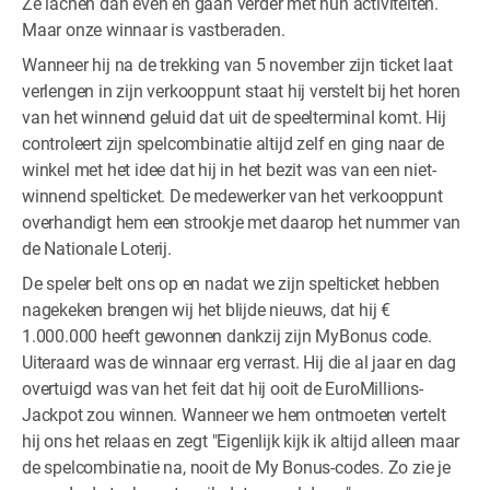
Ze lachen dan even en gaan verder met hun activiteiten.
Maar onze winnaar is vastberaden.
Wanneer hij na de trekking van 5 november zijn ticket laat
verlengen in zijn verkooppunt staat hij verstelt bij het horen
van het winnend geluid dat uit de speelterminal komt. Hij
controleert zijn spelcombinatie altijd zelf en ging naar de
winkel met het idee dat hij in het bezit was van een niet-
winnend spelticket. De medewerker van het verkooppunt
overhandigt hem een strookje met daarop het nummer van
de Nationale Loterij.
De speler belt ons op en nadat we zijn spelticket hebben
nagekeken brengen wij het blijde nieuws, dat hij €
1.000.000 heeft gewonnen dankzij zijn MyBonus code.
Uiteraard was de winnaar erg verrast. Hij die al jaar en dag
overtuigd was van het feit dat hij ooit de EuroMillions-
Jackpot zou winnen. Wanneer we hem ontmoeten vertelt
hij ons het relaas en zegt "Eigenlijk kijk ik altijd alleen maar
de spelcombinatie na, nooit de My Bonus-codes. Zo zie je