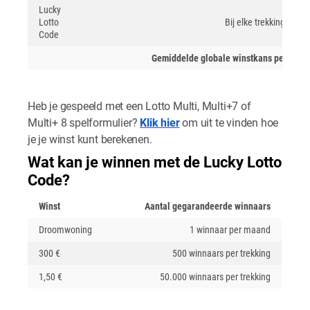
Lucky
Lotto
Bij elke trekking mee
Code
Gemiddelde globale winstkans per inzet 
Heb je gespeeld met een Lotto Multi, Multi+7 of
Multi+ 8 spelformulier?
Klik hier
om uit te vinden hoe
je je winst kunt berekenen.
Wat kan je winnen met de Lucky Lotto
Code?
Winst
Aantal gegarandeerde winnaars
Droomwoning
1 winnaar per maand
300 €
500 winnaars per trekking
1,50 €
50.000 winnaars per trekking