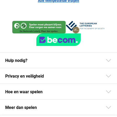
Alle veelgestelde vragen
Hulp nodig?
Privacy en veiligheid
Hoe en waar spelen
Meer dan spelen