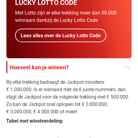
LUCKY LOTTO CODE
Met Lotto zijn er elke trekking meer dan 50.000
winnaars dankzij de Lucky Lotto Code.
Lees alles over de Lucky Lotto Code
Hoeveel kan je winnen?
Bij elke trekking bedraagt de Jackpot minstens
€ 1.000.000. Is er niemand met de 6 juiste nummers, dan
stijgt de Jackpot voor de volgende trekking met € 500.000.
Zo kan de Jackpot snel oplopen tot € 2.000.000,
€ 3.000.000, € 4.000.000 of meer!
Tabel met winstverdeling: