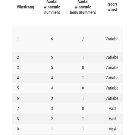
Aantal
Aantal
The
Soort
Winstrang
winnende
winnende
winst
nummers
bonusnummers
Ja
m
1
6
/
Variabel
1.0
2
5
1
Variabel
€ 
3
5
0
Variabel
€
4
4
1
Variabel
5
4
0
Variabel
6
3
1
Variabel
7
3
0
Vast
8
2
1
Vast
9
1
1
Vast