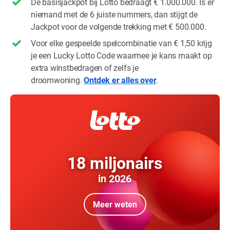
De basisjackpot bij Lotto bedraagt € 1.000.000. Is er
niemand met de 6 juiste nummers, dan stijgt de
Jackpot voor de volgende trekking met € 500.000.
Voor elke gespeelde spelcombinatie van € 1,50 krijg
je een Lucky Lotto Code waarmee je kans maakt op
extra winstbedragen of zelfs je
droomwoning.
Ontdek er alles over
.
18 miljonairs
in 2026
Meer weten