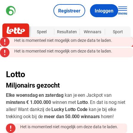
Registreer
Inloggen
Over
Speel
Resultaten
Winnaars
Sport
Het is momenteel niet mogelijk om deze data te laden.
Het is momenteel niet mogelijk om deze data te laden.
Lotto
Miljonairs gezocht
Elke woensdag en zaterdag
kan je een Jackpot van
minstens € 1.000.000
winnen met
Lotto
. En dat is nog niet
alles! Want dankzij de
Lucky Lotto Code
kan je bij elke
trekking ook bij de
meer dan 50.000 winnaars
horen!
Het is momenteel niet mogelijk om deze data te laden.