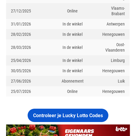
Vlaams-
27/12/2025
Online
Brabant
31/01/2026
In de winkel
Antwerpen
28/02/2026
In de winkel
Henegouwen
Oost-
28/03/2026
In de winkel
Vlaanderen
25/04/2026
In de winkel
Limburg
30/05/2026
In de winkel
Henegouwen
27/06/2026
Abonnement
Luik
25/07/2026
Online
Henegouwen
Controleer je Lucky Lotto Codes