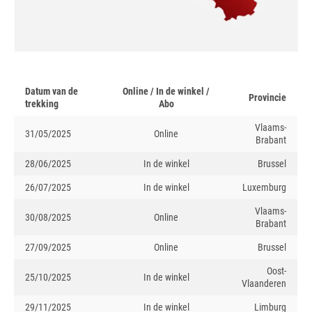
Datum van de
Online / In de winkel /
Provincie
trekking
Abo
Vlaams-
31/05/2025
Online
Brabant
28/06/2025
In de winkel
Brussel
26/07/2025
In de winkel
Luxemburg
Vlaams-
30/08/2025
Online
Brabant
27/09/2025
Online
Brussel
Oost-
25/10/2025
In de winkel
Vlaanderen
29/11/2025
In de winkel
Limburg