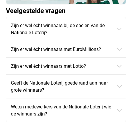
Veelgestelde vragen
Zijn er wel écht winnaars bij de spelen van de
Nationale Loterij?
Zijn er wel écht winnaars met EuroMillions?
Zijn er wel écht winnaars met Lotto?
Geeft de Nationale Loterij goede raad aan haar
grote winnaars?
Weten medewerkers van de Nationale Loterij wie
de winnaars zijn?