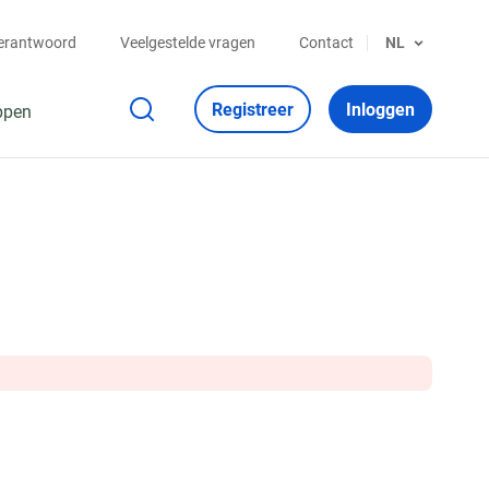
verantwoord
Veelgestelde vragen
Contact
NL
Registreer
Inloggen
ppen