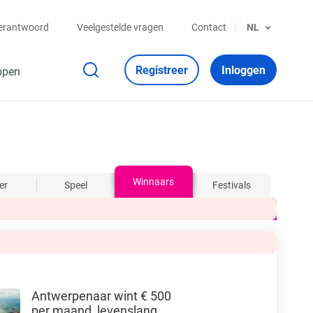
verantwoord
Veelgestelde vragen
Contact
NL
Registreer
Inloggen
ppen
Winnaars
er
Speel
Festivals
Antwerpenaar wint € 500
per maand, levenslang