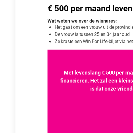
€ 500 per maand levens
Wat weten we over de winnares:
Het gaat om een vrouw uit de provinci
De vrouw is tussen 25 en 34 jaar oud
Ze kraste een Win For Life-biljet via h
Met levenslang € 500 per ma
financieren. Het zal een kleins
is dat onze vriend