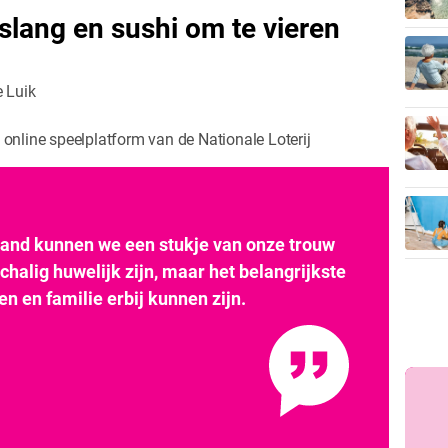
lang en sushi om te vieren
e Luik
et online speelplatform van de Nationale Loterij
and kunnen we een stukje van onze trouw
chalig huwelijk zijn, maar het belangrijkste
en en familie erbij kunnen zijn.