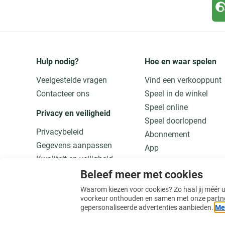
Hulp nodig?
Hoe en waar spelen
Veelgestelde vragen
Vind een verkooppunt
Contacteer ons
Speel in de winkel
Speel online
Privacy en veiligheid
Speel doorlopend
Privacybeleid
Abonnement
Gegevens aanpassen
App
Kwaliteit en veiligheid
Speel verantwoord
Beleef meer met cookies
Meer weten
Waarom kiezen voor cookies? Zo haal jij méér uit
voorkeur onthouden en samen met onze partners 
gepersonaliseerde advertenties aanbieden.
Mee