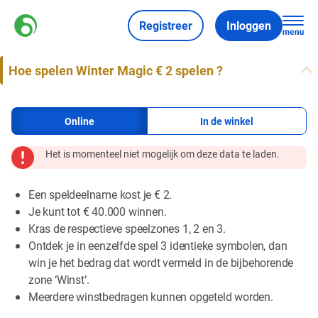
Registreer
Inloggen
Hoe spelen Winter Magic € 2 spelen ?
Online
In de winkel
Het is momenteel niet mogelijk om deze data te laden.
Een speldeelname kost je € 2.
Je kunt tot € 40.000 winnen.
Kras de respectieve speelzones 1, 2 en 3.
Ontdek je in eenzelfde spel 3 identieke symbolen, dan
win je het bedrag dat wordt vermeld in de bijbehorende
zone ‘Winst’.
Meerdere winstbedragen kunnen opgeteld worden.