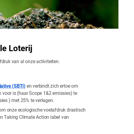
e Loterij
ruk van al onze activiteiten.
iative (SBTi)
en verbindt zich ertoe om
k voor is (haar Scope 1&2 emissies) te
sies ) met 25% te verlagen.
om onze ecologische voetafdruk drastisch
n Taking Climate Action label van