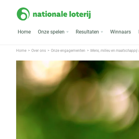
Home
Onze spelen
Resultaten
Winnaars
Home
Over ons
Onze engagementen
Mens, milieu en maatschappij s