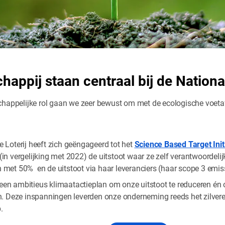
appij staan centraal bij de National
chappelijke rol gaan we zeer bewust om met de ecologische voetafd
e Loterij heeft zich geëngageerd tot het
Science Based Target Init
in vergelijking met 2022) de uitstoot waar ze zelf verantwoordelij
 met 50% en de uitstoot via haar leveranciers (haar scope 3 emis
en ambitieus klimaatactieplan om onze uitstoot te reduceren én 
en. Deze inspanningen leverden onze onderneming reeds het zilvere
.