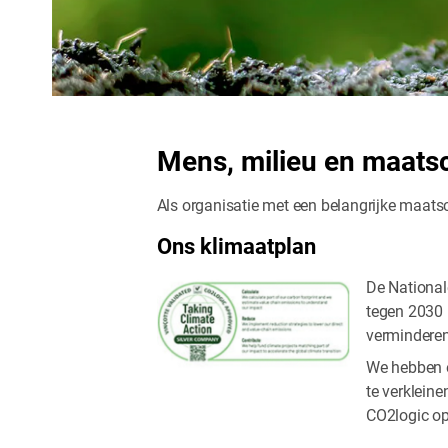
Mens, milieu en maatsch
Als organisatie met een belangrijke maats
Ons klimaatplan
De National
tegen 2030 (
verminderen
We hebben e
te verklein
CO2logic op