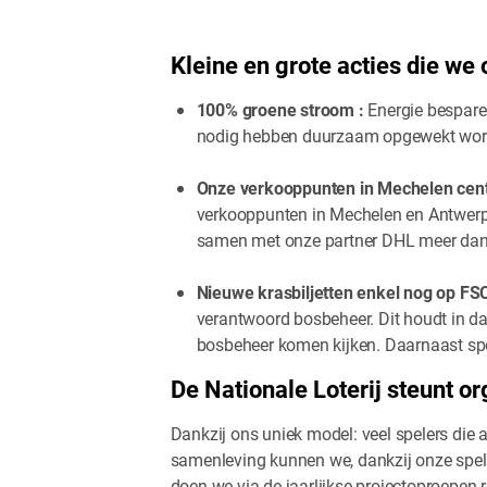
Kleine en grote acties die w
100% groene stroom :
Energie besparen
nodig hebben duurzaam opgewekt wordt 
Onze verkooppunten in Mechelen centr
verkooppunten in Mechelen en Antwerpe
samen met onze partner DHL meer dan 1
Nieuwe krasbiljetten enkel nog op FS
verantwoord bosbeheer. Dit houdt in da
bosbeheer komen kijken. Daarnaast spor
De Nationale Loterij steunt o
Dankzij ons uniek model: veel spelers die 
samenleving kunnen we, dankzij onze spele
doen we via de jaarlijkse projectoproepen