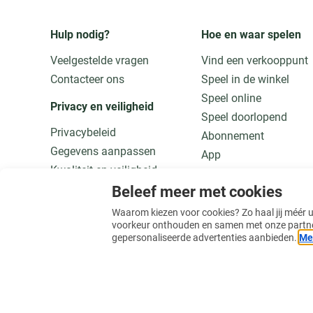
Hulp nodig?
Hoe en waar spelen
Veelgestelde vragen
Vind een verkooppunt
Contacteer ons
Speel in de winkel
Speel online
Privacy en veiligheid
Speel doorlopend
Privacybeleid
Abonnement
Gegevens aanpassen
App
Kwaliteit en veiligheid
Speel verantwoord
Beleef meer met cookies
Meer weten
Waarom kiezen voor cookies? Zo haal jij méér uit
voorkeur onthouden en samen met onze partners 
gepersonaliseerde advertenties aanbieden.
Mee
© 2026 Nationale Loterij