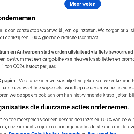
Meer weten
e ondernemen
 is een eerste stap waar we blijven op inzetten. We zorgen er al si
dankzij een 100% groene elektriciteitscontract.
um en Antwerpen stad worden uitsluitend via fiets bevoorraad 
n centrum met een cargo-bike van nieuwe krasbiljetten en promo
 ton CO2-uitstoot per jaar.
C papier
: Voor onze nieuwe krasbiljetten gebruiken we enkel nog
t er op evenwichtige wijze gelet wordt op de ecologische, sociale
en we de spelers ook aan om hun niet-winnende krasbiljetten bij 
rganisaties die duurzame acties ondernemen.
af en toe meespelen voor een bescheiden inzet en 100% van de wins
rs, onze impact vergroten door organisaties te steunen die duur
 rond
Duurzame Ontwikkeling
,
Armoede
en
Eco-coaching
.