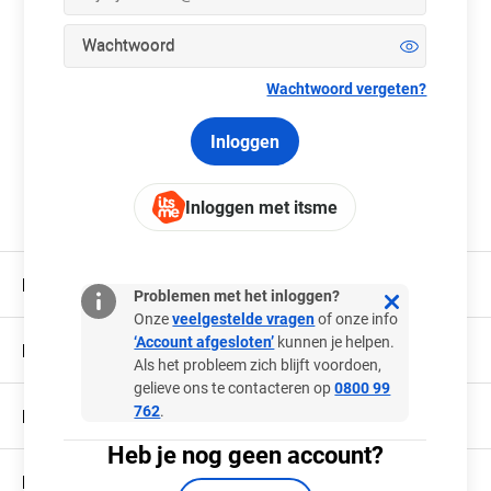
Wachtwoord
Wachtwoord vergeten?
Inloggen
Inloggen met itsme
Hulp nodig?
Problemen met het inloggen?
Onze
veelgestelde vragen
of onze info
‘Account afgesloten’
kunnen je helpen.
Privacy en veiligheid
Als het probleem zich blijft voordoen,
gelieve ons te contacteren op
0800 99
762
.
Hoe en waar spelen
Heb je nog geen account?
Meer dan spelen