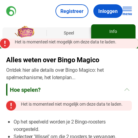
Registreer
Inloggen
Info
Over
Speel
Het is momenteel niet mogelijk om deze data te laden.
Alles weten over Bingo Magico
Ontdek hier alle details over Bingo Magico: het
spelmechanisme, het lotenplan...
Hoe spelen?
Het is momenteel niet mogelijk om deze data te laden.
Op het speelveld worden je 2 Bingo-roosters
voorgesteld.
Selecteer 'Wissel' om die 2 roosters te vervangen.