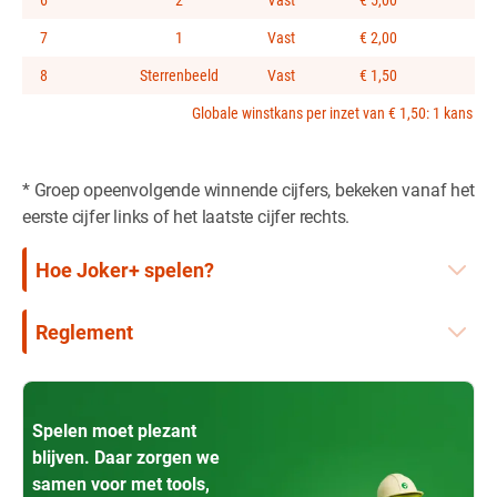
7
1
Vast
€ 2,00
8
Sterrenbeeld
Vast
€ 1,50
Globale winstkans per inzet van € 1,50: 1 kans op 
* Groep opeenvolgende winnende cijfers, bekeken vanaf het
eerste cijfer links of het laatste cijfer rechts.
Hoe Joker+ spelen?
Reglement
Spelen moet plezant
blijven. Daar zorgen we
samen voor met tools,