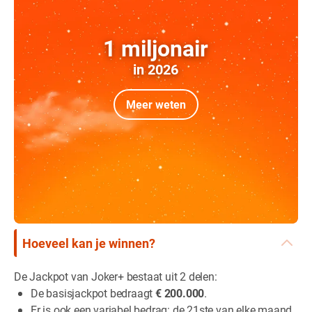
1 miljonair
in 2026
Meer weten
Hoeveel kan je winnen?
De Jackpot van Joker+ bestaat uit 2 delen:
De basisjackpot bedraagt
€ 200.000
.
Er is ook een variabel bedrag: de 21ste van elke maand