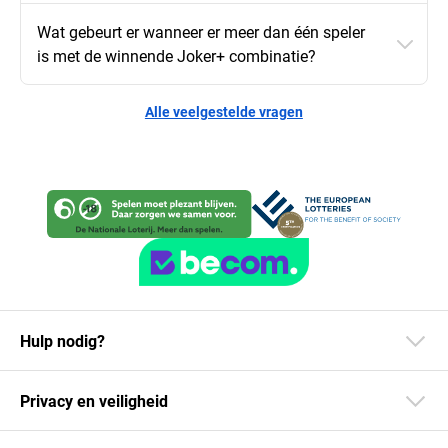
Wat gebeurt er wanneer er meer dan één speler
is met de winnende Joker+ combinatie?
Alle veelgestelde vragen
Hulp nodig?
Privacy en veiligheid