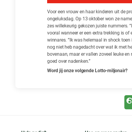
Voor een vrouw en haar kinderen uit de pro
ongeluksdag. Op 13 oktober won ze namelij
zes willekeurig gekozen juiste nummers. “I
vooral wanneer er een extra trekking is of 
winnares. “Ik was helemaal in shock toen 
nog niet heb nagedacht over wat ik met het
bovenaan, maar er vallen zoveel leuke en 
goed over nadenken.”
Word jij onze volgende Lotto-miljonair?