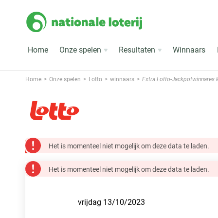
Home
Onze spelen
Resultaten
Winnaars
Home
Onze spelen
Lotto
winnaars
Extra Lotto-Jackpotwinnares k
Het is momenteel niet mogelijk om deze data te laden.
Het is momenteel niet mogelijk om deze data te laden.
vrijdag 13/10/2023