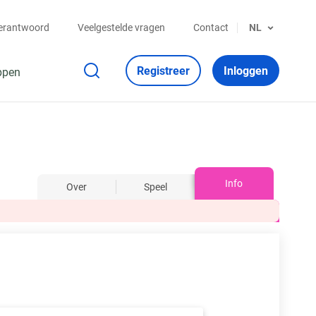
verantwoord
Veelgestelde vragen
Contact
NL
Registreer
Inloggen
ppen
Info
Over
Speel