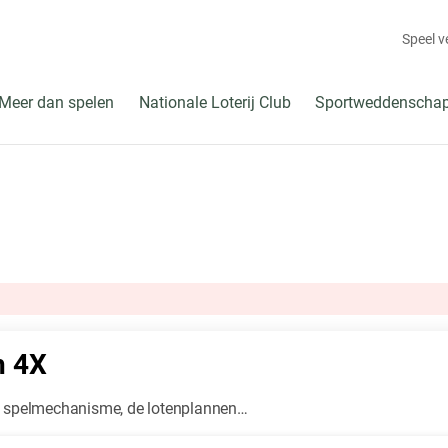
Speel 
Meer dan spelen
Nationale Loterij Club
Sportweddenscha
h 4X
het spelmechanisme, de lotenplannen…