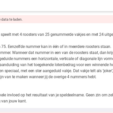
 data te laden.
Je speelt met 4 roosters van 25 genummerde vakjes en met 24 uitgel
 75. Eenzelfde nummer kan in één of in meerdere roosters staan.
ummer. Wanneer dat nummer in een van de roosters staat, dan krijg
eduide nummers een horizontale, verticale of diagonale lijn vorme
r aanduiding van het toegekende lotenbedrag voor een winnende hori
n speciaal, met een ster aangeduid vakje. Dat vakje telt als ‘joker’,
lijn van te maken wanneer jij de overige 4 nummers hebt.
ele invloed op het resultaat van je speldeelname. Geen zin om zelf 
g van jouw kant.