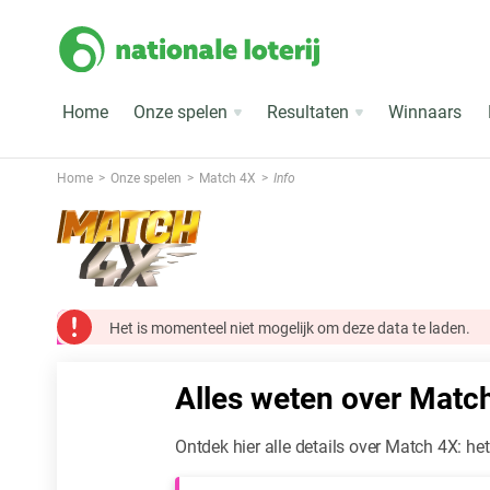
Home
Onze spelen
Resultaten
Winnaars
Home
Onze spelen
Match 4X
Info
Het is momenteel niet mogelijk om deze data te laden.
Alles weten over Matc
Ontdek hier alle details over Match 4X: 