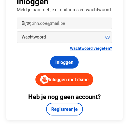
Inloggen
Meld je aan met je e-mailadres en wachtwoord
E-mail
Wachtwoord
Wachtwoord vergeten?
Inloggen
Hulp nodig?
Inloggen met itsme
Privacy en veiligheid
Heb je nog geen account?
Registreer je
Hoe en waar spelen
Meer dan spelen