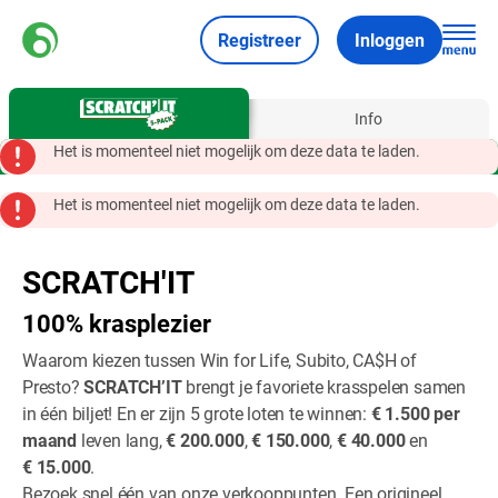
Registreer
Inloggen
Over
Info
Het is momenteel niet mogelijk om deze data te laden.
Het is momenteel niet mogelijk om deze data te laden.
SCRATCH'IT
100% krasplezier
Waarom kiezen tussen Win for Life, Subito, CA$H of
Presto?
SCRATCH’IT
brengt je favoriete krasspelen samen
in één biljet! En er zijn 5 grote loten te winnen:
€ 1.500 per
maand
leven lang,
€ 200.000
,
€ 150.000
,
€ 40.000
en
€ 15.000
.
Bezoek snel één van onze verkooppunten. Een origineel