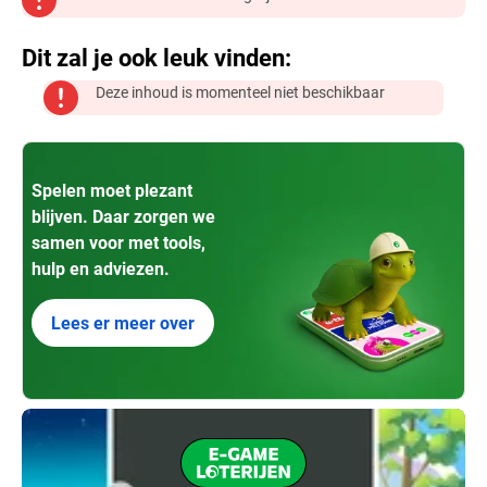
Dit zal je ook leuk vinden:
Deze inhoud is momenteel niet beschikbaar
Spelen moet plezant
blijven. Daar zorgen we
samen voor met tools,
hulp en adviezen.
Lees er meer over