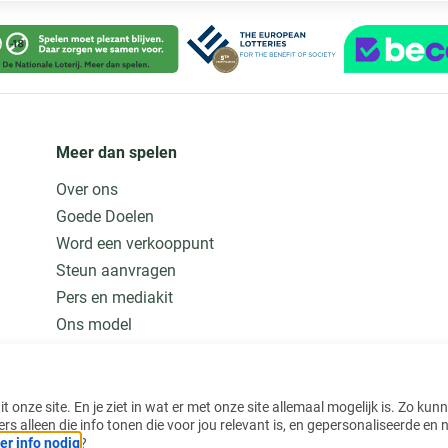
Meer dan spelen
Over ons
Goede Doelen
Word een verkooppunt
Steun aanvragen
Pers en mediakit
Ons model
Jobs
Meer weten
 onze site. En je ziet in wat er met onze site allemaal mogelijk is. Zo kun
alleen die info tonen die voor jou relevant is, en gepersonaliseerde en n
r info nodig
?