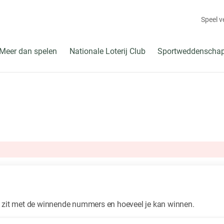
Speel 
Meer dan spelen
Nationale Loterij Club
Sportweddenscha
et zit met de winnende nummers en hoeveel je kan winnen.