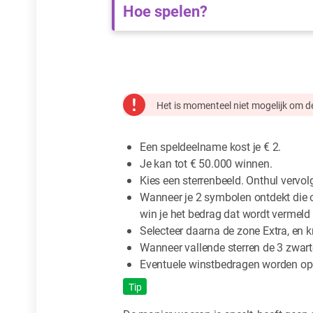
Hoe spelen?
Het is momenteel niet mogelijk om d
Een speldeelname kost je € 2.
Je kan tot € 50.000 winnen.
Kies een sterrenbeeld. Onthul vervo
Wanneer je 2 symbolen ontdekt die o
win je het bedrag dat wordt vermeld
Selecteer daarna de zone Extra, en kr
Wanneer vallende sterren de 3 zwarte
Eventuele winstbedragen worden op
Tip