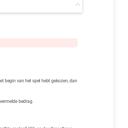
et begin van het spel hebt gekozen, dan
 vermelde bedrag.