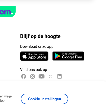
Blijf op de hoogte
Download onze app
Vind ons ook op
nen we je
Cookie-instellingen
iet-