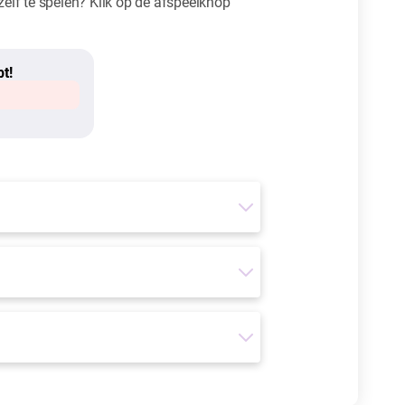
zelf te spelen? Klik op de afspeelknop
t!