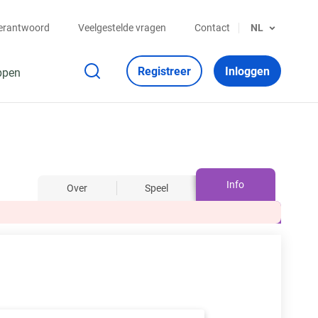
verantwoord
Veelgestelde vragen
Contact
NL
Registreer
Inloggen
ppen
Info
Over
Speel