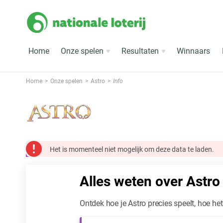
Home
Onze spelen
Resultaten
Winnaars
Home
Onze spelen
Astro
Info
Het is momenteel niet mogelijk om deze data te laden.
Alles weten over Astro
Ontdek hoe je Astro precies speelt, hoe h